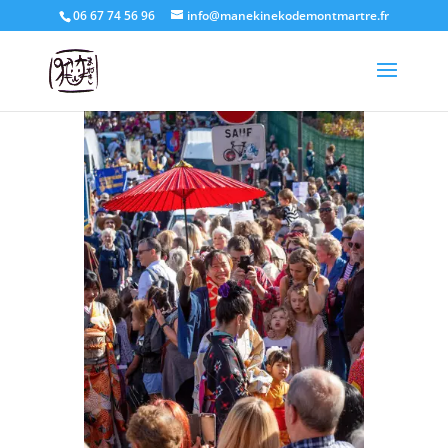
06 67 74 56 96
info@manekinekodemontmartre.fr