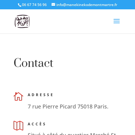
06 67 74 56 96
info@manekinekodemontmartre.fr
Contact

ADRESSE
7 rue Pierre Picard 75018 Paris.

ACCÈS