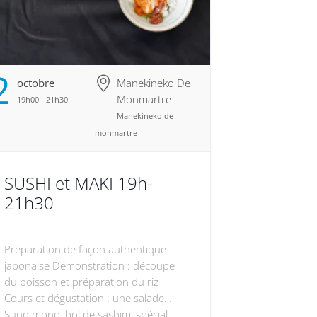
2
Octobre
Manekineko De
Monmartre
19h00 - 21h30
Manekineko de
monmartre
SUSHI et MAKI 19h-
21h30
Préparation de façon authentique
japonaise Démonstration : découpe
du poisson et préparation du riz
Cours et dégustation : une salade
Suno mono, bol de sashimi spécial,