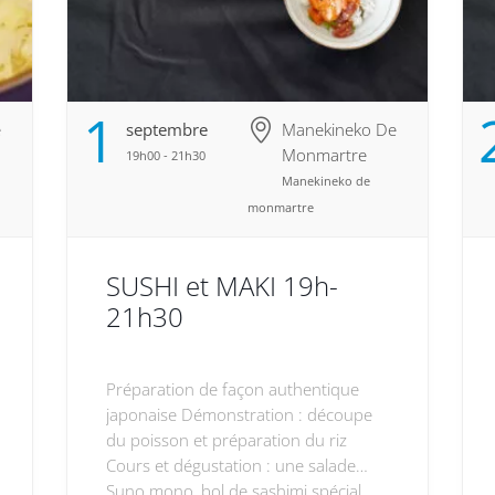
1
e
Septembre
Manekineko De
Monmartre
19h00 - 21h30
Manekineko de
monmartre
SUSHI et MAKI 19h-
21h30
Préparation de façon authentique
japonaise Démonstration : découpe
du poisson et préparation du riz
Cours et dégustation : une salade
Suno mono, bol de sashimi spécial,