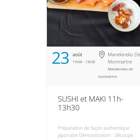
23
Août
Manekineko D
Monmartre
11h00 - 13h30
Manekineko de
monmartre
SUSHI et MAKI 11h-
13h30
Préparation de façon authentique
japonaise Démonstration : découpe