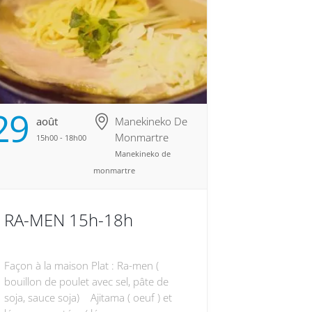
29
Août
Manekineko De
Monmartre
15h00 - 18h00
Manekineko de
monmartre
RA-MEN 15h-18h
Façon à la maison Plat : Ra-men (
bouillon de poulet avec sel, pâte de
soja, sauce soja) Ajitama ( oeuf ) et