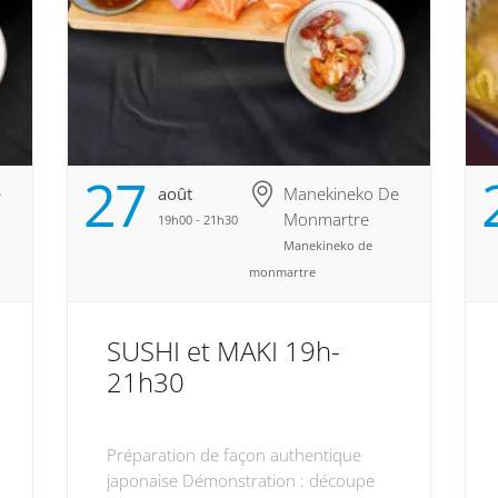
27
e
Août
Manekineko De
Monmartre
19h00 - 21h30
Manekineko de
monmartre
SUSHI et MAKI 19h-
21h30
Préparation de façon authentique
japonaise Démonstration : découpe