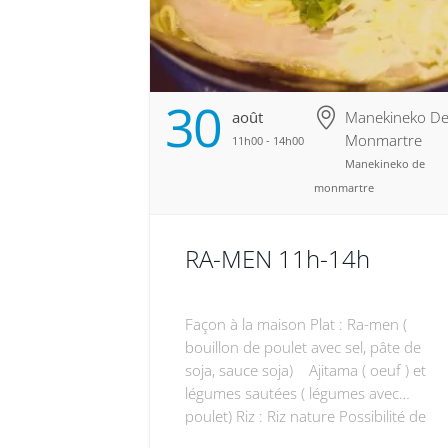
30
Août
Manekineko D
Monmartre
11h00 - 14h00
Manekineko de
monmartre
RA-MEN 11h-14h
Façon à la maison Plat : Ra-men (
bouillon de poulet avec sel, pâte de
soja, sauce soja) Ajitama ( oeuf ) et
légumes sautées ( légumes avec
poulet) Riz : Riz nature Possibilité de
faire un plat végan, végétarien, sans la